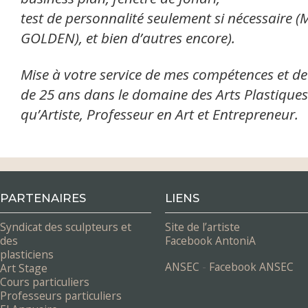
test de personnalité seulement si nécessaire (
M
GOLDEN
), et bien d’autres encore).
Mise à votre service de mes compétences et d
de 25 ans dans le domaine des Arts Plastiques 
qu’Artiste, Professeur en Art et Entrepreneur.
PARTENAIRES
LIENS
Syndicat des sculpteurs et
Site de l’artiste
des
Facebook AntoniA
plasticiens
ANSEC
-
Facebook ANSEC
Art Stage
Cours particuliers
Professeurs particuliers