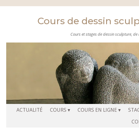
Cours de dessin scul
Cours et stages de dessin sculpture, de m
Aller
ACTUALITÉ
COURS
COURS EN LIGNE
STA
au
CO
contenu