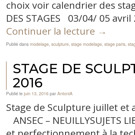
choix voir calendrier des s
DES STAGES 03/04/ 05 avril 2
Continuer la lecture
→
Publié dans
modelage
,
sculpture
,
stage modelage
,
stage paris
,
sta
STAGE DE SCULPT
2016
Publié le
juin 13, 2016
par
AntoniA
Stage de Sculpture juillet et 
ANSEC – NEUILLYSUJETS LIB
et perfectionnement à la tec