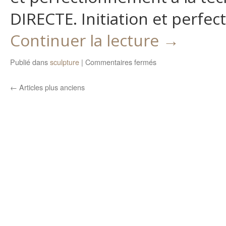
DIRECTE. Initiation et perfec
Continuer la lecture
→
sur
Publié dans
sculpture
|
Commentaires fermés
STAGE
DE
←
Articles plus anciens
SCULPTURE
JUILLET
&
AOUT
2016