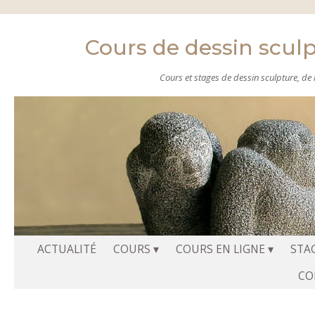
Cours de dessin scul
Cours et stages de dessin sculpture, de m
Aller
ACTUALITÉ
COURS
COURS EN LIGNE
STA
au
CO
contenu