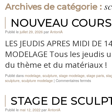
sc
Archives de catégorie :
NOUVEAU COURS
Publié le
juillet 29, 2026
par
AntoniA
LES JEUDIS APRES MIDI DE 
MODELAGE Tous les jeudis un
du thème et du matériaux !
Publié dans
modelage
,
sculpture
,
stage modelage
,
stage paris
,
sta
sur
sculpture
,
sculpture modelage
|
Commentaires fermés
NOUVEAU
COURS
DE
STAGE DE SCULP
SCULPTUR
Publié le
mai 12, 2022
par
AntoniA