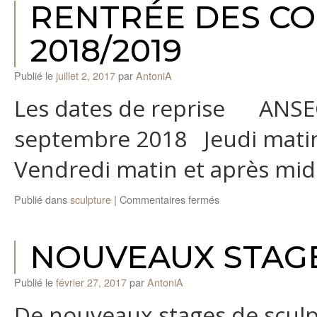
RENTRÉE DES CO
2018/2019
Publié le
juillet 2, 2017
par
AntoniA
Les dates de reprise
septembre 2018 Jeudi
Vendredi matin et après mi
sur
Publié dans
sculpture
|
Commentaires fermés
Rentrée
des
cours
NOUVEAUX STAG
de
sculpture
Publié le
février 27, 2017
par
AntoniA
2018/2019
De nouveaux stages de sculpt