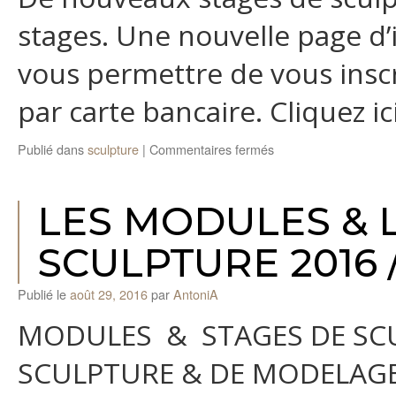
stages. Une nouvelle page d’
vous permettre de vous inscr
par carte bancaire. Cliquez i
sur
Publié dans
sculpture
|
Commentaires fermés
Nouveaux
stages
de
LES MODULES & 
sculpture
SCULPTURE 2016 /
Publié le
août 29, 2016
par
AntoniA
MODULES & STAGES DE SC
SCULPTURE & DE MODELAGE T