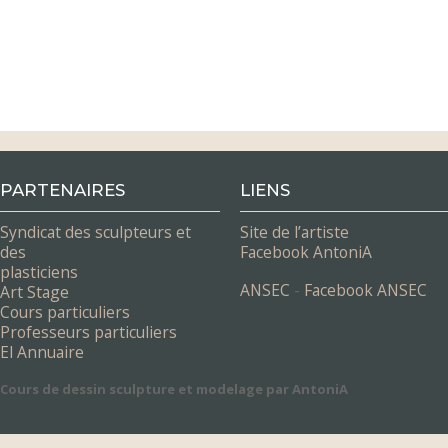
PARTENAIRES
LIENS
Syndicat des sculpteurs et
Site de l’artiste
des
Facebook AntoniA
plasticiens
ANSEC
-
Facebook ANSEC
Art Stage
Cours particuliers
Professeurs particuliers
El Annuaire
Cours de dessin sculpture et modelage par AntoniA