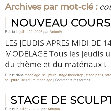
co
Archives par mot-clé :
NOUVEAU COURS
Publié le
juillet 29, 2026
par
AntoniA
LES JEUDIS APRES MIDI DE 
MODELAGE Tous les jeudis un
du thème et du matériaux !
Publié dans
modelage
,
sculpture
,
stage modelage
,
stage paris
,
sta
sur
sculpture
,
sculpture modelage
|
Commentaires fermés
NOUVEAU
COURS
DE
STAGE DE SCULP
SCULPTUR
Publié le
juillet 7, 2020
par
AntoniA