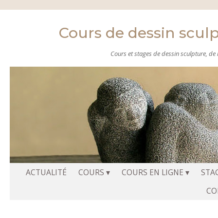
Cours de dessin scul
Cours et stages de dessin sculpture, de m
Aller
ACTUALITÉ
COURS
COURS EN LIGNE
STA
au
CO
contenu